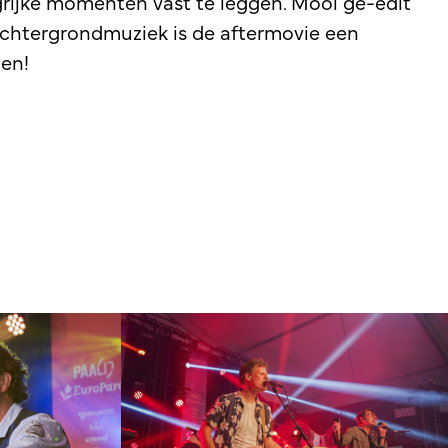
rijke momenten vast te leggen. Mooi ge-edit
chtergrondmuziek is de aftermovie een
en!